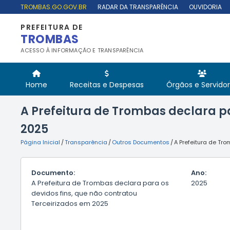
TROMBAS.GO.GOV.BR
RADAR DA TRANSPARÊNCIA
OUVIDORIA
PREFEITURA DE
TROMBAS
ACESSO À INFORMAÇÃO E TRANSPARÊNCIA
Home
Receitas e Despesas
Órgãos e Servido
A Prefeitura de Trombas declara pa
2025
Página Inicial
/
Transparência
/
Outros Documentos
/
A Prefeitura de Tr
Documento:
Ano:
A Prefeitura de Trombas declara para os
2025
devidos fins, que não contratou
Terceirizados em 2025