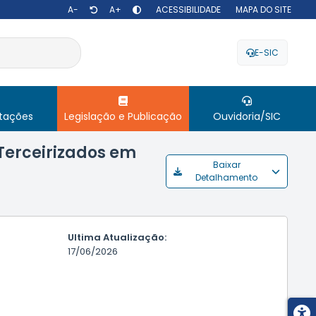
A-
A+
ACESSIBILIDADE
MAPA DO SITE
E-SIC
itações
Legislação e Publicação
Ouvidoria/SIC
 Terceirizados em
Baixar
Detalhamento
Ultima Atualização:
17/06/2026