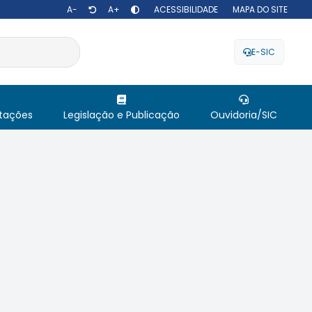
A-
A+
ACESSIBILIDADE
MAPA DO SITE
E-SIC
itações
Legislação e Publicação
Ouvidoria/SIC