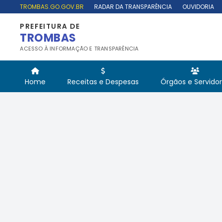
TROMBAS.GO.GOV.BR
RADAR DA TRANSPARÊNCIA
OUVIDORIA
PREFEITURA DE
TROMBAS
ACESSO À INFORMAÇÃO E TRANSPARÊNCIA
Home
Receitas e Despesas
Órgãos e Servido