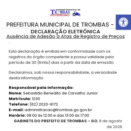
Abrir 
PREFEITURA MUNICIPAL DE TROMBAS - GO
DECLARAÇÃO ELETRÔNICA
Ausência de Adesão a Atas de Registro de Preços
.
Esta declaração é emitida em conformidade com os
registros do órgão competente e possui validade pelo
período de 30 (trinta) dias a partir da data de emissão.
Declaramos, sob nossa responsabilidade, a veracidade
desta informação.
Responsável pela informação:
Nome:
Sebastião Benedito de Carvalho Junior
Matrícula:
1230
Telefone:
(62) 2020-9172
E-mail:
administracao@trombas.go.gov.br
Horário:
08:00 às 12:00 e das 13:00 às 17:00
GABINETE DO PREFEITO DE TROMBAS - GO
, 8 de agosto
de 2026