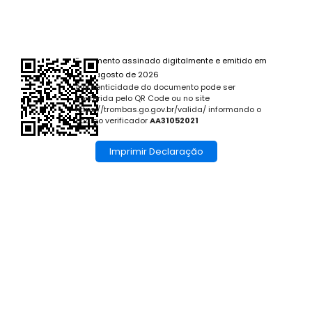
Documento assinado digitalmente e emitido em
8 de agosto de 2026
A autenticidade do documento pode ser
conferida pelo QR Code ou no site
https://trombas.go.gov.br/valida/ informando o
código verificador
AA31052021
Imprimir Declaração