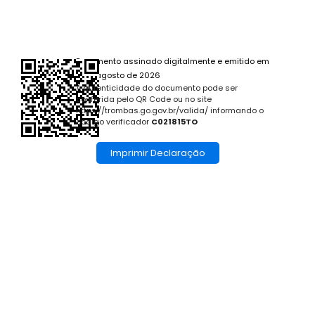
Documento assinado digitalmente e emitido em
8 de agosto de 2026
A autenticidade do documento pode ser
conferida pelo QR Code ou no site
https://trombas.go.gov.br/valida/ informando o
código verificador
C021815TO
Imprimir Declaração