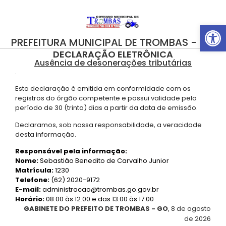
Abrir 
PREFEITURA MUNICIPAL DE TROMBAS - GO
DECLARAÇÃO ELETRÔNICA
Ausência de desonerações tributárias
.
Esta declaração é emitida em conformidade com os
registros do órgão competente e possui validade pelo
período de 30 (trinta) dias a partir da data de emissão.
Declaramos, sob nossa responsabilidade, a veracidade
desta informação.
Responsável pela informação:
Nome:
Sebastião Benedito de Carvalho Junior
Matrícula:
1230
Telefone:
(62) 2020-9172
E-mail:
administracao@trombas.go.gov.br
Horário:
08:00 às 12:00 e das 13:00 às 17:00
GABINETE DO PREFEITO DE TROMBAS - GO
, 8 de agosto
de 2026