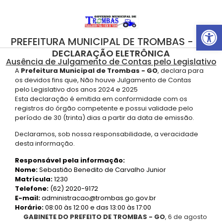
Abrir 
PREFEITURA MUNICIPAL DE TROMBAS - GO
DECLARAÇÃO ELETRÔNICA
Ausência de Julgamento de Contas pelo Legislativo
A
Prefeitura Municipal de Trombas - GO
, declara para
os devidos fins que, Não houve Julgamento de Contas
pelo Legislativo dos anos 2024 e 2025
Esta declaração é emitida em conformidade com os
registros do órgão competente e possui validade pelo
período de 30 (trinta) dias a partir da data de emissão.
Declaramos, sob nossa responsabilidade, a veracidade
desta informação.
Responsável pela informação:
Nome:
Sebastião Benedito de Carvalho Junior
Matrícula:
1230
Telefone:
(62) 2020-9172
E-mail:
administracao@trombas.go.gov.br
Horário:
08:00 às 12:00 e das 13:00 às 17:00
GABINETE DO PREFEITO DE TROMBAS - GO
, 6 de agosto