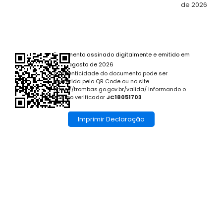
de 2026
Documento assinado digitalmente e emitido em
6 de agosto de 2026
A autenticidade do documento pode ser
conferida pelo QR Code ou no site
https://trombas.go.gov.br/valida/ informando o
código verificador
JC18051703
Imprimir Declaração