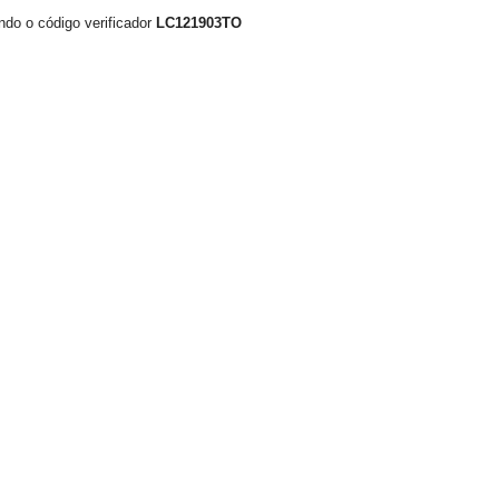
ndo o código verificador
LC121903TO