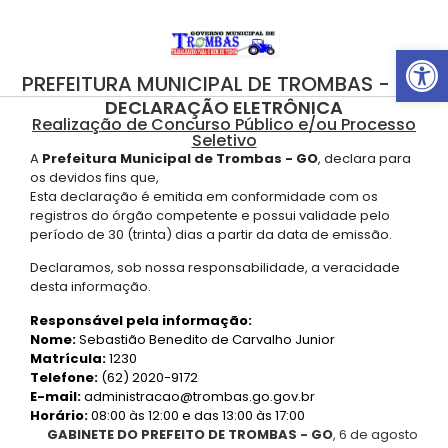
Abrir 
PREFEITURA MUNICIPAL DE TROMBAS - GO
DECLARAÇÃO ELETRÔNICA
Realização de Concurso Público e/ou Processo
Seletivo
A
Prefeitura Municipal de Trombas - GO
, declara para
os devidos fins que,
Esta declaração é emitida em conformidade com os
registros do órgão competente e possui validade pelo
período de 30 (trinta) dias a partir da data de emissão.
Declaramos, sob nossa responsabilidade, a veracidade
desta informação.
Responsável pela informação:
Nome:
Sebastião Benedito de Carvalho Junior
Matrícula:
1230
Telefone:
(62) 2020-9172
E-mail:
administracao@trombas.go.gov.br
Horário:
08:00 às 12:00 e das 13:00 às 17:00
GABINETE DO PREFEITO DE TROMBAS - GO
, 6 de agosto