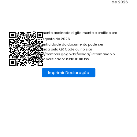
de 2026
Documento assinado digitalmente e emitido em
6 de agosto de 2026
A autenticidade do documento pode ser
conferida pelo QR Code ou no site
https://trombas.go.gov.br/valida/ informando o
código verificador
CP180108TO
Imprimir Declaração