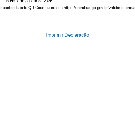
itido em 7 de agosto de 2026
 conferida pelo QR Code ou no site https://trombas.go.gov.br/valida/ informa
Imprimir Declaração