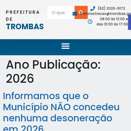
(62) 2020-9172
PREFEITURA
administracao@trombas.go.
08:00 às 12:00 e
DE
TROMBAS
das 13:00 às 17:00
Ano Publicação:
2026
Informamos que o
Município NÃO concedeu
nenhuma desoneração
em 2026