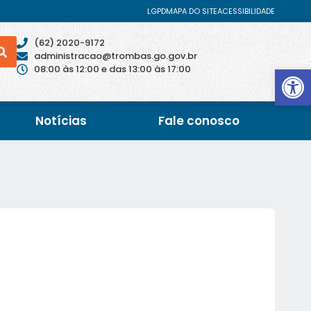
LGPD
MAPA DO SITE
ACESSIBILIDADE
(62) 2020-9172
administracao@trombas.go.gov.br
Abrir 
08:00 às 12:00 e das 13:00 às 17:00
Notícias
Fale conosco