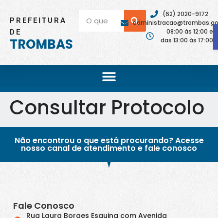
(62) 2020-9172
PREFEITURA
administracao@trombas.go.
08:00 às 12:00 e
DE
TROMBAS
das 13:00 às 17:00
Consultar Protocolo
Não encontrou o que está procurando? Acesse
nosso canal de atendimento e fale conosco
Fale Conosco
Rua Laura Borges Esquina com Avenida