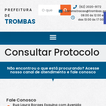
(62) 2020-9172
PREFEITURA
administracao@trombas.go.
08:00 às 12:00 e
DE
TROMBAS
das 13:00 às 17:00
Consultar Protocolo
Não encontrou o que está procurando? Acesse
nosso canal de atendimento e fale conosco
Fale Conosco
Rua Laura Borges Esquina com Avenida