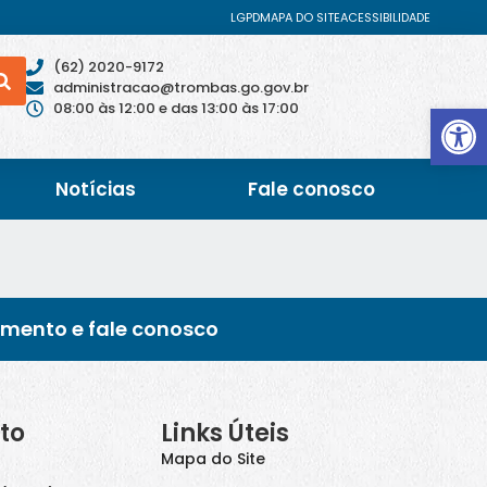
LGPD
MAPA DO SITE
ACESSIBILIDADE
(62) 2020-9172
administracao@trombas.go.gov.br
Abrir 
08:00 às 12:00 e das 13:00 às 17:00
Notícias
Fale conosco
imento e fale conosco
to
Links Úteis
Mapa do Site