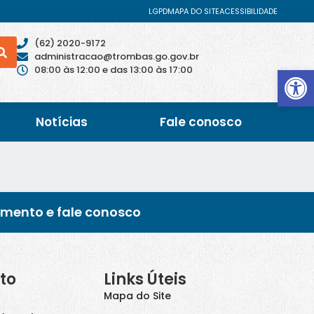
LGPD
MAPA DO SITE
ACESSIBILIDADE
(62) 2020-9172
administracao@trombas.go.gov.br
Abrir 
08:00 às 12:00 e das 13:00 às 17:00
Notícias
Fale conosco
imento e fale conosco
to
Links Úteis
Mapa do Site