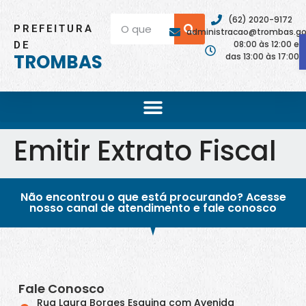
(62) 2020-9172
PREFEITURA
administracao@trombas.go.
08:00 às 12:00 e
DE
TROMBAS
das 13:00 às 17:00
Emitir Extrato Fiscal
Não encontrou o que está procurando? Acesse
nosso canal de atendimento e fale conosco
Fale Conosco
Rua Laura Borges Esquina com Avenida