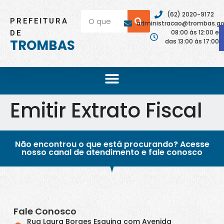
(62) 2020-9172
PREFEITURA
administracao@trombas.go.
08:00 às 12:00 e
DE
TROMBAS
das 13:00 às 17:00
Emitir Extrato Fiscal
Não encontrou o que está procurando? Acesse
nosso canal de atendimento e fale conosco
Fale Conosco
Rua Laura Borges Esquina com Avenida