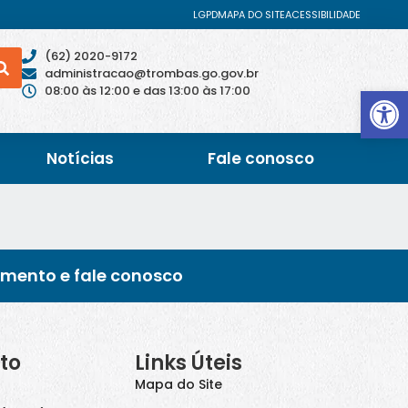
LGPD
MAPA DO SITE
ACESSIBILIDADE
(62) 2020-9172
administracao@trombas.go.gov.br
Abrir 
08:00 às 12:00 e das 13:00 às 17:00
Notícias
Fale conosco
imento e fale conosco
to
Links Úteis
Mapa do Site