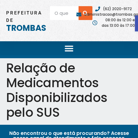
(62) 2020-9172
PREFEITURA
administracao@trombas.go.
08:00 às 12:00 e
DE
TROMBAS
das 13:00 às 17:00
Relação de
Medicamentos
Disponibilizados
pelo SUS
Não encontrou o que está procurando? Acesse