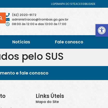
LGPD
MAPA DO SITE
ACESSIBILIDADE
(62) 2020-9172
administracao@trombas.go.gov.br
Abrir 
08:00 às 12:00 e das 13:00 às 17:00
Notícias
Fale conosco
ados pelo SUS
imento e fale conosco
to
Links Úteis
Mapa do Site