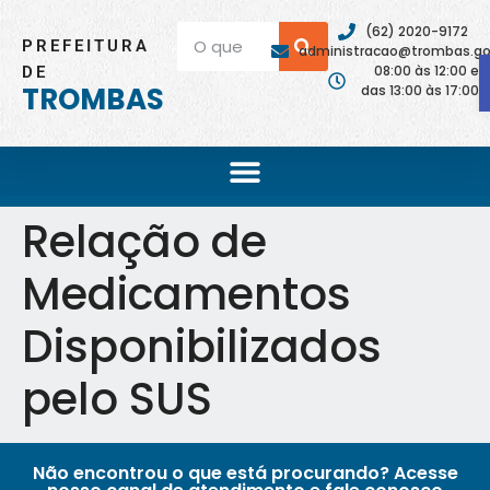
(62) 2020-9172
PREFEITURA
administracao@trombas.go.
08:00 às 12:00 e
DE
TROMBAS
das 13:00 às 17:00
Relação de
Medicamentos
Disponibilizados
pelo SUS
Não encontrou o que está procurando? Acesse