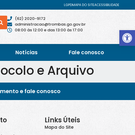
LGPD
MAPA DO SITE
ACESSIBILIDADE
(62) 2020-9172
administracao@trombas.go.gov.br
Abrir 
08:00 às 12:00 e das 13:00 às 17:00
Notícias
Fale conosco
ocolo e Arquivo
imento e fale conosco
to
Links Úteis
Mapa do Site