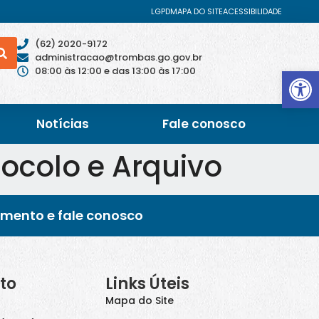
LGPD
MAPA DO SITE
ACESSIBILIDADE
(62) 2020-9172
administracao@trombas.go.gov.br
Abrir 
08:00 às 12:00 e das 13:00 às 17:00
Notícias
Fale conosco
ocolo e Arquivo
imento e fale conosco
to
Links Úteis
Mapa do Site