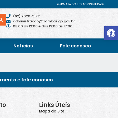
LGPD
MAPA DO SITE
ACESSIBILIDADE
(62) 2020-9172
administracao@trombas.go.gov.br
Abrir 
08:00 às 12:00 e das 13:00 às 17:00
Notícias
Fale conosco
imento e fale conosco
to
Links Úteis
Mapa do Site