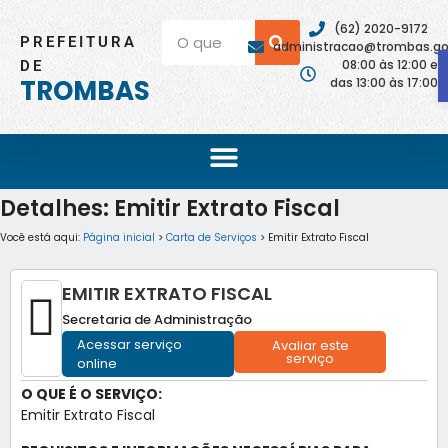
(62) 2020-9172
PREFEITURA
administracao@trombas.go.
08:00 às 12:00 e
DE
TROMBAS
das 13:00 às 17:00
Detalhes: Emitir Extrato Fiscal
Você está aqui:
Página inicial
>
Carta de Serviços
> Emitir Extrato Fiscal
EMITIR EXTRATO FISCAL
Secretaria de Administração
Acessar serviço
Avaliar este
serviço
online
O QUE É O SERVIÇO:
Emitir Extrato Fiscal