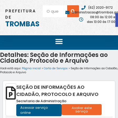
(62) 2020-9172
PREFEITURA
administracao@trombas.go.
08:00 às 12:00 e
DE
TROMBAS
das 13:00 às 17:00
Detalhes: Seção de Informações ao
Cidadão, Protocolo e Arquivo
Você está aqui:
Página inicial
>
Carta de Serviços
> Seção de Informações ao Cidadão,
Protocolo e Arquivo
SEÇÃO DE INFORMAÇÕES AO
CIDADÃO, PROTOCOLO E ARQUIVO
Secretaria de Administração
Acessar serviço
Avaliar este
serviço
online