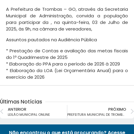
A Prefeitura de Trombas – GO, através da Secretaria
Municipal de Administração, convida a população
para participar da , na quinta-feira, 03 de Julho de
2025, às 9h, na câmara de vereadores,
Assuntos pautados na Audiência Pública
* Prestação de Contas e avaliação das metas fiscais
do 1º Quadrimestre de 2025
* Elaboração do PPA para o período de 2026 à 2029
* Elaboração da LOA (Lei Orçamentária Anual) para o
exercício de 2026
Últimas Notícias
ANTERIOR
PRÓXIMO
LEILÃO MUNICIPAL ONLINE
PREFEITURA MUNICIPAL DE TROMBAS ABRE CONSULTA PÚBLICA SOBRE A POLÍTICA NACIONAL ALDIR BLANC DE FOMENTO À CULTURA
Não encontrou o que está procurando? Acesse