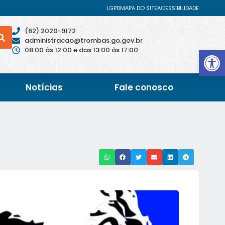
LGPD
MAPA DO SITE
ACESSIBILIDADE
(62) 2020-9172
administracao@trombas.go.gov.br
Abrir 
08:00 às 12:00 e das 13:00 às 17:00
Notícias
Fale conosco