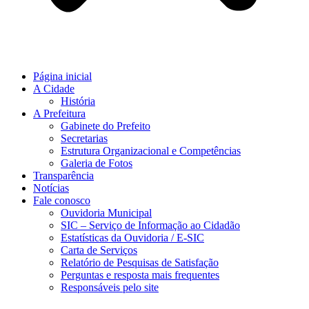
Página inicial
A Cidade
História
A Prefeitura
Gabinete do Prefeito
Secretarias
Estrutura Organizacional e Competências
Galeria de Fotos
Transparência
Notícias
Fale conosco
Ouvidoria Municipal
SIC – Serviço de Informação ao Cidadão
Estatísticas da Ouvidoria / E-SIC
Carta de Serviços
Relatório de Pesquisas de Satisfação
Perguntas e resposta mais frequentes
Responsáveis pelo site