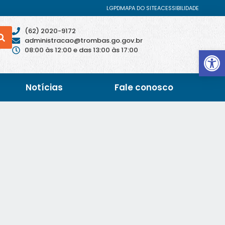
LGPD
MAPA DO SITE
ACESSIBILIDADE
(62) 2020-9172
administracao@trombas.go.gov.br
Abrir 
08:00 às 12:00 e das 13:00 às 17:00
Notícias
Fale conosco