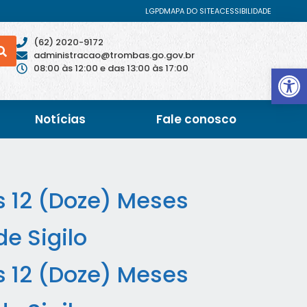
LGPD
MAPA DO SITE
ACESSIBILIDADE
(62) 2020-9172
administracao@trombas.go.gov.br
Abrir 
08:00 às 12:00 e das 13:00 às 17:00
Notícias
Fale conosco
s 12 (Doze) Meses
e Sigilo
s 12 (Doze) Meses