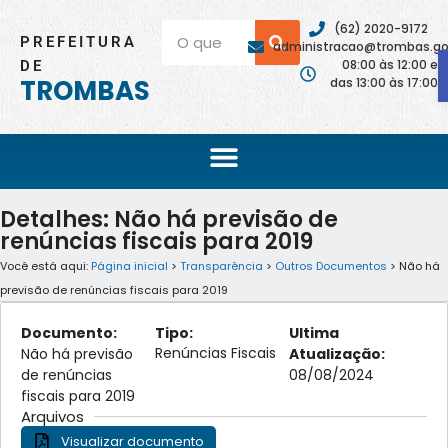
(62) 2020-9172
PREFEITURA
administracao@trombas.go.
08:00 às 12:00 e
DE
TROMBAS
das 13:00 às 17:00
Detalhes: Não há previsão de
renúncias fiscais para 2019
Você está aqui:
Página inicial
>
Transparência
>
Outros Documentos
> Não há
previsão de renúncias fiscais para 2019
Documento:
Tipo:
Ultima
Renúncias Fiscais
Não há previsão
Atualização:
de renúncias
08/08/2024
fiscais para 2019
Arquivos
Visualizar documento