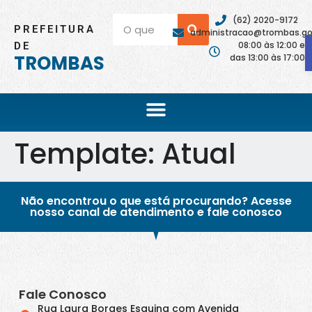
(62) 2020-9172
PREFEITURA
administracao@trombas.go.
08:00 às 12:00 e
DE
TROMBAS
das 13:00 às 17:00
Template:
Atual
Não encontrou o que está procurando? Acesse
nosso canal de atendimento e fale conosco
Fale Conosco
Rua Laura Borges Esquina com Avenida