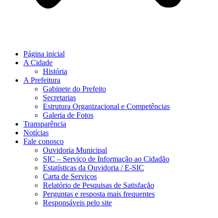
Página inicial
A Cidade
História
A Prefeitura
Gabinete do Prefeito
Secretarias
Estrutura Organizacional e Competências
Galeria de Fotos
Transparência
Notícias
Fale conosco
Ouvidoria Municipal
SIC – Serviço de Informação ao Cidadão
Estatísticas da Ouvidoria / E-SIC
Carta de Serviços
Relatório de Pesquisas de Satisfação
Perguntas e resposta mais frequentes
Responsáveis pelo site