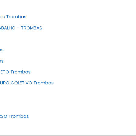
ais Trombas
RABALHO – TROMBAS
as
as
JETO Trombas
RUPO COLETIVO Trombas
URSO Trombas