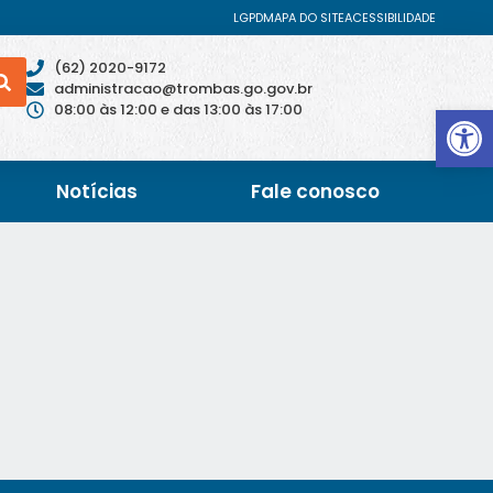
LGPD
MAPA DO SITE
ACESSIBILIDADE
(62) 2020-9172
administracao@trombas.go.gov.br
Abrir 
08:00 às 12:00 e das 13:00 às 17:00
Notícias
Fale conosco